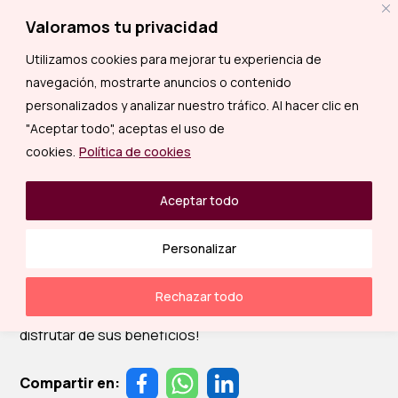
Valoramos tu privacidad
Ingresar
Utilizamos cookies para mejorar tu experiencia de
navegación, mostrarte anuncios o contenido
Conoce qué es el servicio
personalizados y analizar nuestro tráfico. Al hacer clic en
"Aceptar todo", aceptas el uso de
puerta a puerta para tus
cookies.
Política de cookies
envíos
Aceptar todo
Inicio /
Blog Sharf /
Logística
Personalizar
Envíos rápidos, cómodos y seguros. Con el servicio
puerta a puerta, recibe tus paquetes sin esfuerzo.
Rechazar todo
¡Conoce más sobre esta solución y empieza a
disfrutar de sus beneficios!
Compartir en: